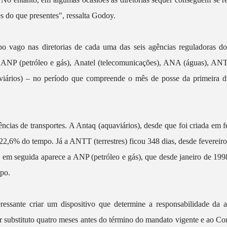
es do que presentes", ressalta Godoy.
o vago nas diretorias de cada uma das seis agências reguladoras do s
, ANP (petróleo e gás), Anatel (telecomunicações), ANA (águas), ANTT
aviários) – no período que compreende o mês de posse da primeira di
ências de transportes. A Antaq (aquaviários), desde que foi criada em 
 22,6% do tempo. Já a ANTT (terrestres) ficou 348 dias, desde fevereiro
em seguida aparece a ANP (petróleo e gás), que desde janeiro de 1998
mpo.
eressante criar um dispositivo que determine a responsabilidade da 
r substituto quatro meses antes do término do mandato vigente e ao C