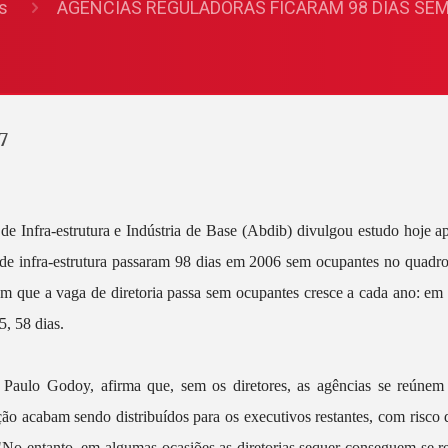
s
AGÊNCIAS REGULADORAS FICARAM 98 DIAS SEM
7
 de Infra-estrutura e Indústria de Base (Abdib) divulgou estudo hoje 
 de infra-estrutura passaram 98 dias em 2006 sem ocupantes no quadro
m que a vaga de diretoria passa sem ocupantes cresce a cada ano: em
5, 58 dias.
 Paulo Godoy, afirma que, sem os diretores, as agências se reúne
ção acabam sendo distribuídos para os executivos restantes, com risco 
"No entanto, em algumas ocasiões as diretorias sequer conseguem se r