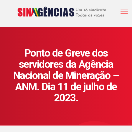
Ponto de Greve dos
servidores da Agência
Nacional de Mineração –
ANM. Dia 11 de julho de
2023.