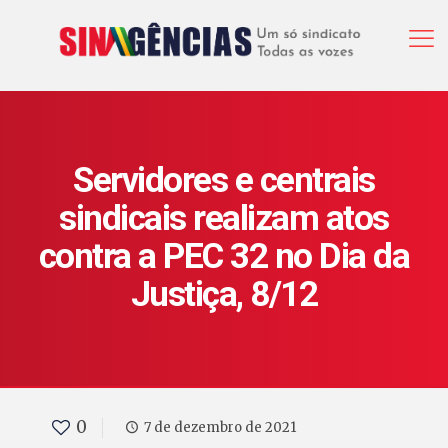
Servidores e centrais
sindicais realizam atos
contra a PEC 32 no Dia da
Justiça, 8/12
0
7 de dezembro de 2021