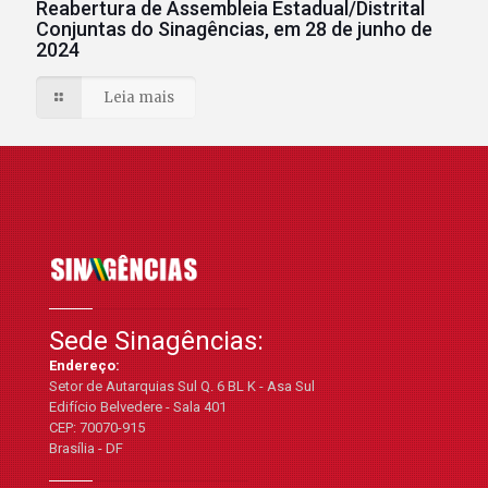
Reabertura de Assembleia Estadual/Distrital
Conjuntas do Sinagências, em 28 de junho de
2024
Leia mais
Sede Sinagências:
Endereço:
Setor de Autarquias Sul Q. 6 BL K - Asa Sul
Edifício Belvedere - Sala 401
CEP: 70070-915
Brasília - DF