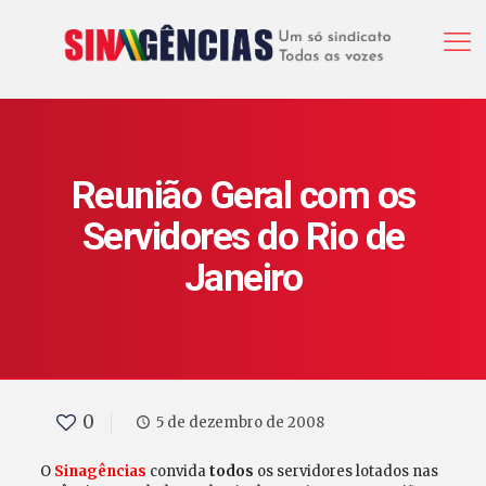
Reunião Geral com os
Servidores do Rio de
Janeiro
0
5 de dezembro de 2008
O
Sinagências
convida
todos
os servidores lotados nas