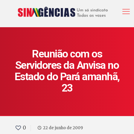
Reunião com os
Servidores da Anvisa no
Estado do Pará amanhã,
23
0
22 de junho de 2009