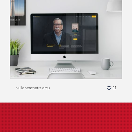
11
Nulla venenatis arcu