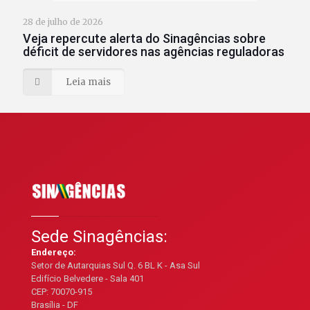
28 de julho de 2026
Veja repercute alerta do Sinagências sobre
déficit de servidores nas agências reguladoras
Leia mais
Sede Sinagências:
Endereço:
Setor de Autarquias Sul Q. 6 BL K - Asa Sul
Edifício Belvedere - Sala 401
CEP: 70070-915
Brasília - DF