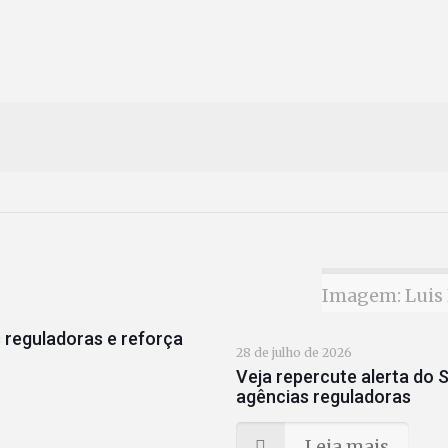
Imagem: Luis 
 reguladoras e reforça
28 de julho de 2026
Veja repercute alerta do S
agências reguladoras
Leia mais