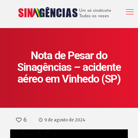
Nota de Pesar do
Sinagências – acidente
aéreo em Vinhedo (SP)
6
9 de agosto de 2024