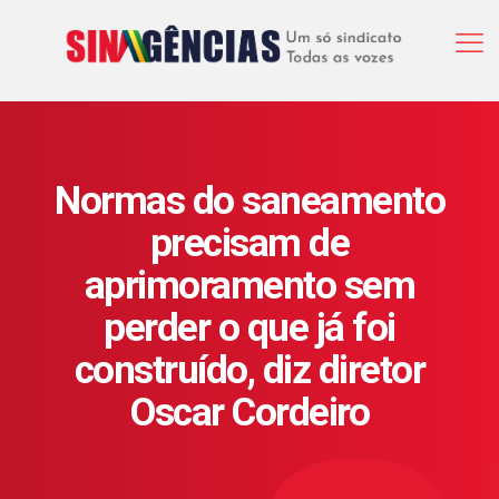
Normas do saneamento
precisam de
aprimoramento sem
perder o que já foi
construído, diz diretor
Oscar Cordeiro