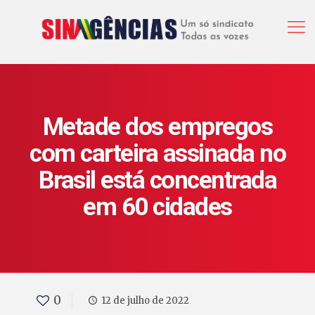
Metade dos empregos
com carteira assinada no
Brasil está concentrada
em 60 cidades
0
12 de julho de 2022