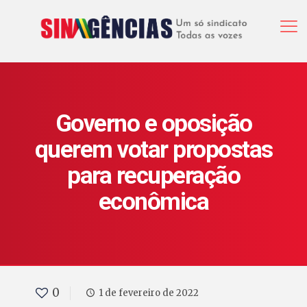
Governo e oposição
querem votar propostas
para recuperação
econômica
0
1 de fevereiro de 2022