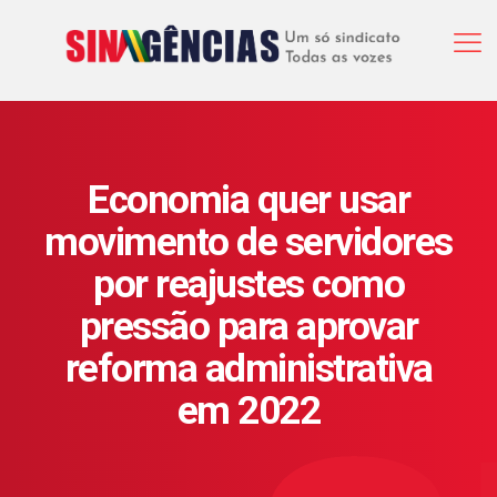
Economia quer usar
movimento de servidores
por reajustes como
pressão para aprovar
reforma administrativa
em 2022