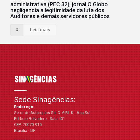
administrativa (PEC 32), jornal O Globo
negligencia a legitimidade da luta dos
Auditores e demais servidores públicos
Leia mais
Sede Sinagências:
Endereço:
Setor de Autarquias Sul Q. 6 BL K - Asa Sul
Edifício Belvedere - Sala 401
CEP: 70070-915
Brasília - DF