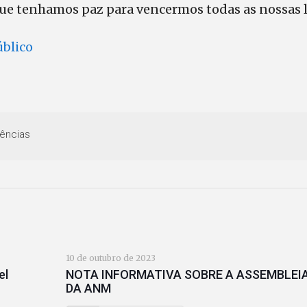
Que tenhamos paz para vencermos todas as nossas l
blico
ências
10 de outubro de 2023
el
NOTA INFORMATIVA SOBRE A ASSEMBLEI
DA ANM