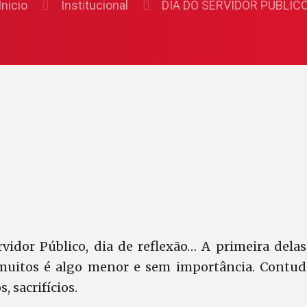
Inicio
Institucional
DIA DO SERVIDOR PÚBLIC
9
rvidor Público, dia de reflexão… A primeira delas
 muitos é algo menor e sem importância. Contudo
, sacrifícios.