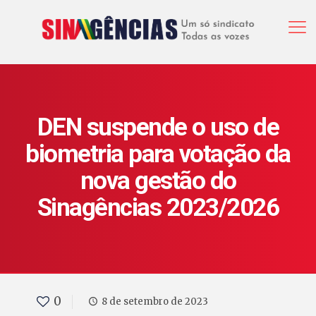
DEN suspende o uso de
biometria para votação da
nova gestão do
Sinagências 2023/2026
0
8 de setembro de 2023