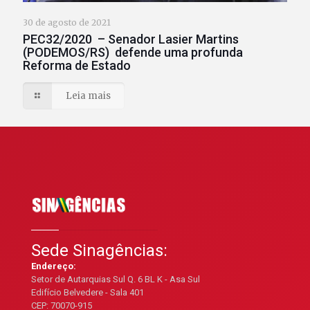
30 de agosto de 2021
PEC32/2020 – Senador Lasier Martins
(PODEMOS/RS) defende uma profunda
Reforma de Estado
Leia mais
Sede Sinagências:
Endereço:
Setor de Autarquias Sul Q. 6 BL K - Asa Sul
Edifício Belvedere - Sala 401
CEP: 70070-915