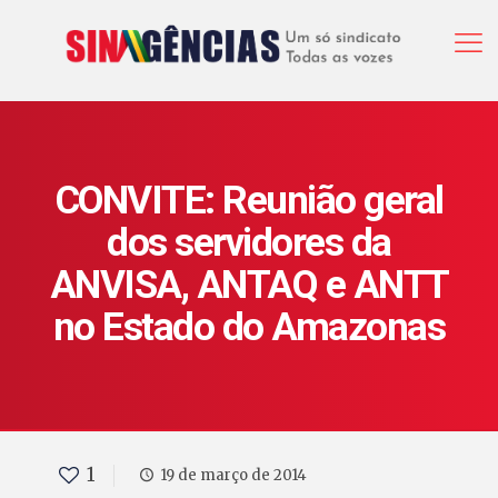
CONVITE: Reunião geral
dos servidores da
ANVISA, ANTAQ e ANTT
no Estado do Amazonas
1
19 de março de 2014