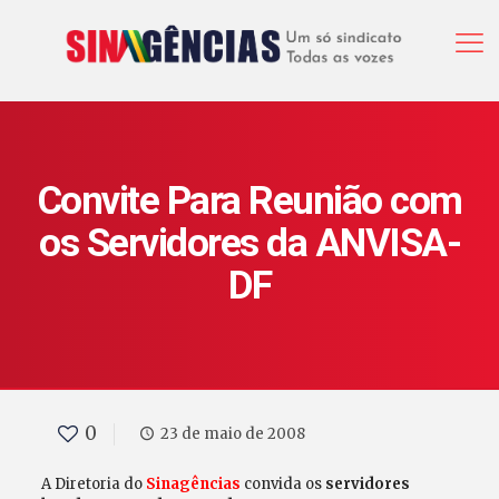
Convite Para Reunião com
os Servidores da ANVISA-
DF
0
23 de maio de 2008
A Diretoria do
Sinagências
convida os
servidores