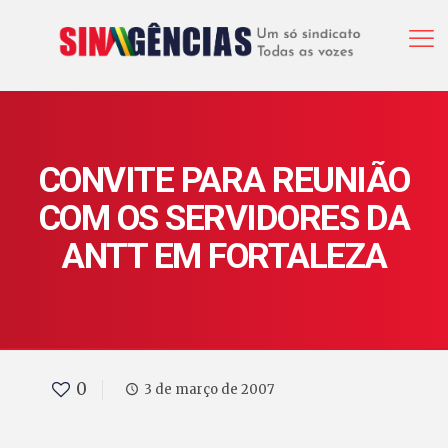
CONVITE PARA REUNIÃO
COM OS SERVIDORES DA
ANTT EM FORTALEZA
0
3 de março de 2007