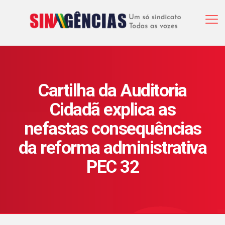
Cartilha da Auditoria
Cidadã explica as
nefastas consequências
da reforma administrativa
PEC 32