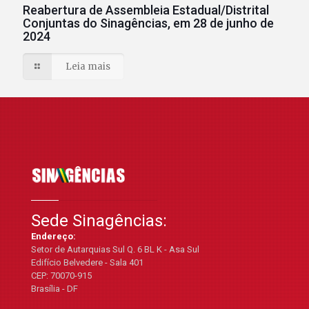
Reabertura de Assembleia Estadual/Distrital
Conjuntas do Sinagências, em 28 de junho de
2024
Leia mais
Sede Sinagências:
Endereço:
Setor de Autarquias Sul Q. 6 BL K - Asa Sul
Edifício Belvedere - Sala 401
CEP: 70070-915
Brasília - DF