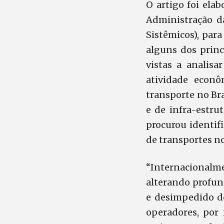
O artigo foi ela
Administração d
Sistêmicos), para
alguns dos princ
vistas a analis
atividade econô
transporte no Bra
e de infra-estru
procurou identifi
de transportes no
“Internacionalme
alterando profun
e desimpedido de
operadores, por 