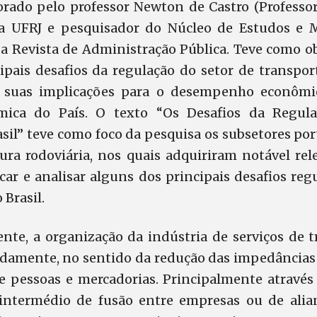
borado pelo professor Newton de Castro (Professo
a UFRJ e pesquisador do Núcleo de Estudos e M
 a Revista de Administração Pública. Teve como ob
ipais desafios da regulação do setor de transport
ar suas implicações para o desempenho econômi
mica do País. O texto “Os Desafios da Regul
sil” teve como foco da pesquisa os subsetores port
tura rodoviária, nos quais adquiriram notável rel
car e analisar alguns dos principais desafios reg
 Brasil.
nte, a organização da indústria de serviços de 
damente, no sentido da redução das impedâncias
 pessoas e mercadorias. Principalmente através
intermédio de fusão entre empresas ou de alian