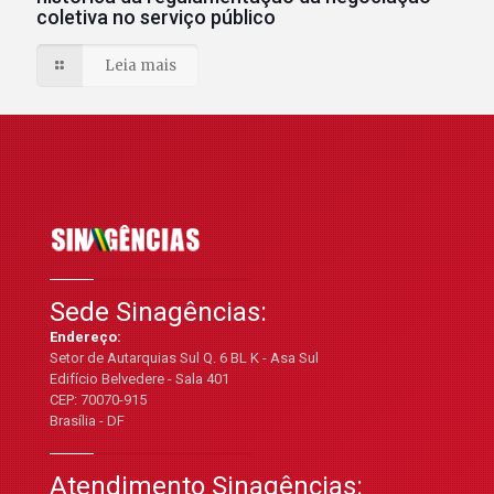
coletiva no serviço público
Leia mais
Sede Sinagências:
Endereço:
Setor de Autarquias Sul Q. 6 BL K - Asa Sul
Edifício Belvedere - Sala 401
CEP: 70070-915
Brasília - DF
Atendimento Sinagências: